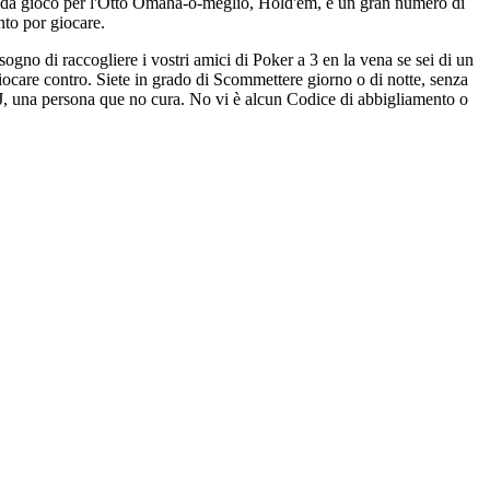
li da gioco per l'Otto Omaha-o-meglio, Hold'em, e un gran numero di
nto por giocare.
ogno di raccogliere i vostri amici di Poker a 3 en la vena se sei di un
giocare contro. Siete in grado di Scommettere giorno o di notte, senza
e PJ, una persona que no cura. No vi è alcun Codice di abbigliamento o