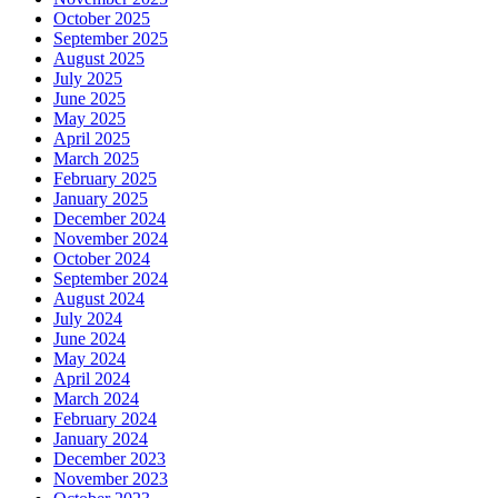
October 2025
September 2025
August 2025
July 2025
June 2025
May 2025
April 2025
March 2025
February 2025
January 2025
December 2024
November 2024
October 2024
September 2024
August 2024
July 2024
June 2024
May 2024
April 2024
March 2024
February 2024
January 2024
December 2023
November 2023