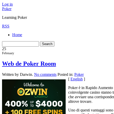
Log in
Poker
Learning Poker
RSS
Home
25
February
Web de Poker Room
Written by Darwin.
No comments
Posted in:
Poker
[
English
]
Poker è in Rapido Aumento a
coinvolgente casino stanno t
che avviare una corrisponden
altrove trovare.
Uno di questi vantaggi sono 