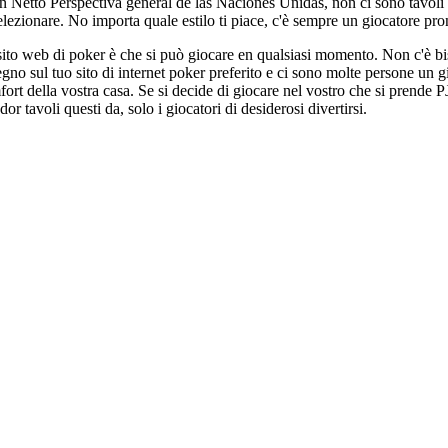
 En Netto Perspectiva general de las Naciones Unidas, non ci sono tavo
selezionare. No importa quale estilo ti piace, c'è sempre un giocatore pro
 sito web di poker è che si può giocare en qualsiasi momento. Non c'è bis
egno sul tuo sito di internet poker preferito e ci sono molte persone un 
omfort della vostra casa. Se si decide di giocare nel vostro che si prend
or tavoli questi da, solo i giocatori di desiderosi divertirsi.